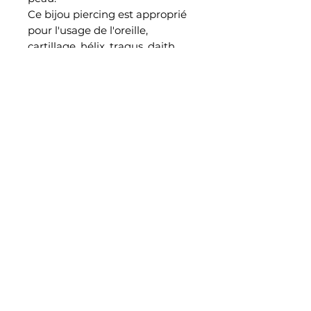
Ce bijou piercing est approprié
pour l'usage de l'oreille,
cartillage, hélix, tragus, daith,
conch
EN SAVOIR PLUS
Notre histoire
Retrouvez nous également dans notre studio piercing au
38 rue Saint Aubin à Angers
CONTACT
Rejoignez mad.piercing sur instagram
Blog
INFO
Mentions légales
politique de confidentialité
CGV