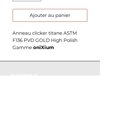
Ajouter au panier
Anneau clicker titane ASTM
F136 PVD GOLD High Polish
Gamme
oniXium
EN SAVOIR PLUS
Notre histoire
Retrouvez nous également dans notre studio piercing au
38 rue Saint Aubin à Angers
CONTACT
Rejoignez mad.piercing sur instagram
Blog
INFO
Mentions légales