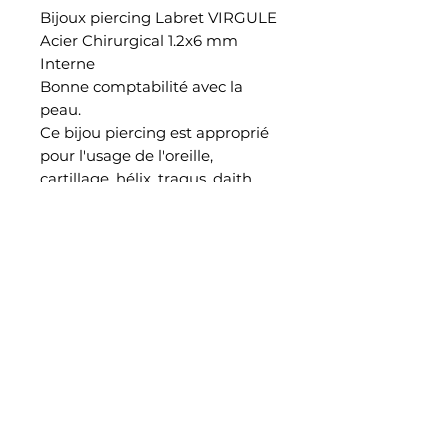
Bijoux piercing Labret VIRGULE
Acier Chirurgical 1.2x6 mm
Interne
Bonne comptabilité avec la
peau.
Ce bijou piercing est approprié
pour l'usage de l'oreille,
cartillage, hélix, tragus, daith,
conch et de la lèvre
EN SAVOIR PLUS
Notre histoire
Retrouvez nous également dans notre studio piercing au
38 rue Saint Aubin à Angers
CONTACT
Rejoignez mad.piercing sur instagram